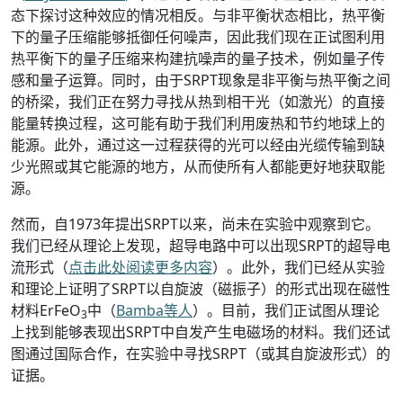
态下探讨这种效应的情况相反。与非平衡状态相比，热平衡
下的量子压缩能够抵御任何噪声，因此我们现在正试图利用
热平衡下的量子压缩来构建抗噪声的量子技术，例如量子传
感和量子运算。同时，由于SRPT现象是非平衡与热平衡之间
的桥梁，我们正在努力寻找从热到相干光（如激光）的直接
能量转换过程，这可能有助于我们利用废热和节约地球上的
能源。此外，通过这一过程获得的光可以经由光缆传输到缺
少光照或其它能源的地方，从而使所有人都能更好地获取能
源。
然而，自1973年提出SRPT以来，尚未在实验中观察到它。
我们已经从理论上发现，超导电路中可以出现SRPT的超导电
流形式（
点击此处阅读更多内容
）。此外，我们已经从实验
和理论上证明了SRPT以自旋波（磁振子）的形式出现在磁性
材料ErFeO
中（
Bamba等人
）。目前，我们正试图从理论
3
上找到能够表现出SRPT中自发产生电磁场的材料。我们还试
图通过国际合作，在实验中寻找SRPT（或其自旋波形式）的
证据。